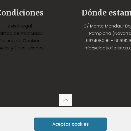
Condiciones
Dónde esta
Aviso Legal
C/ Monte Mendaur Baj
olítica de Privacidad
Pamplona (Navarra
Política de Cookies
667408096 - 605912
nvíos y Devoluciones
info@elpatiofloristas
por la cesión de la fotografía situada en la Home de la de
atio Floristas - Diseño y desarrollo web ALME Branding y Market
.
Aceptar cookies