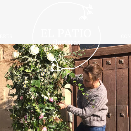
ERES
CO