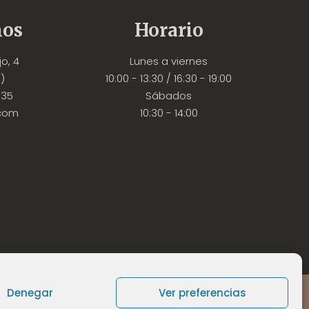
mos
Horario
o, 4
Lunes a viernes
)
10:00 - 13:30 / 16:30 - 19:00
535
Sábados
.com
10:30 - 14:00
coración de nuestro evento nocturno
ing Digital
Denegar
Ver preferencias